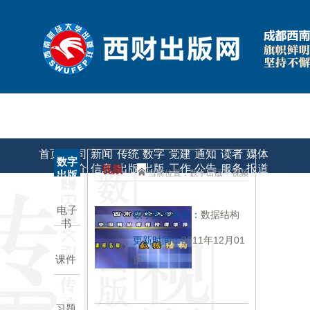
|
|
联系我们
申请课件/样书
教材质量监督
首页
公司
新闻
传统
数字
党建
通知
读者
媒体
数字
简介
信息
出版
出版
工作
公告
服务
报道
视频
当前位置：数字出版 >
视频
出版
电子
数字图书名称：
数据结构
书
2011年12月01
更新时间：
课件
日
习题