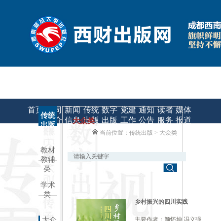
|
|
联系我们
申请课件/样书
教材质量监督
首页
公司
新闻
传统
数字
党建
通知
读者
媒体
传统
简介
信息
出版
出版
工作
公告
服务
报道
大众类
出版
当前位置：传统出版
> 大众类
教材
教辅
类
学术
类
乡村振兴的四川实践
大众
主要作者：颜怀坤,冯义强