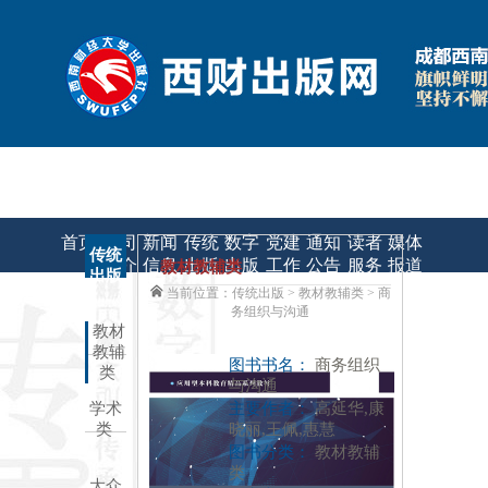
|
|
联系我们
申请课件/样书
教材质量监督
首页
公司
新闻
传统
数字
党建
通知
读者
媒体
传统
简介
信息
出版
出版
工作
公告
服务
报道
教材教辅类
出版
当前位置：传统出版
> 教材教辅类 > 商
务组织与沟通
教材
教辅
图书书名：
商务组织
类
与沟通
学术
主要作者：
高延华,康
类
晓丽,王佩,惠慧
图书分类：
教材教辅
类
大众