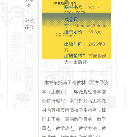
类
类
图书书号：
978-7-
5504-7078-1
成品尺
社长
寸：
185mm×260mm
荐书
纸书定价：
39.8元
出版时间：
2026年3
月
出版单位：
西南财经
大学出版社
本书依托马工程教材《西方经济
学（上册）》，即微观经济学部
分进行编写。本书针对马工程教
材内容和云南高校学生特点，梳
理出了每一章的教学目的、教学
重点、教学难点、教学方法、教