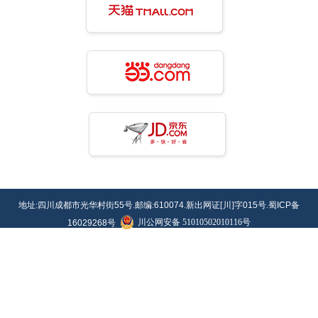
地址:四川成都市光华村街
55
号.邮编:
610074
.新出网证[川]字
015
号.蜀
ICP
备
川公网安备 51010502010116号
16029268
号