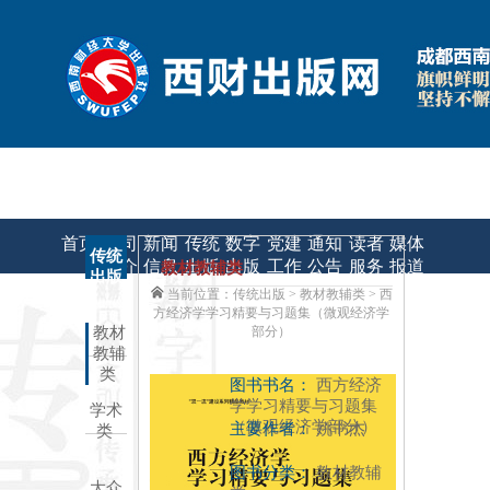
|
|
联系我们
申请课件/样书
教材质量监督
首页
公司
新闻
传统
数字
党建
通知
读者
媒体
传统
简介
信息
出版
出版
工作
公告
服务
报道
教材教辅类
出版
当前位置：传统出版
> 教材教辅类 > 西
方经济学学习精要与习题集（微观经济学
教材
部分）
教辅
类
图书书名：
西方经济
学学习精要与习题集
学术
（微观经济学部分）
主要作者：
姚书杰
类
图书分类：
教材教辅
大众